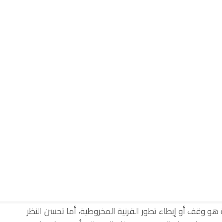
دي مثل الليزك، لأنها لا تهدف أساسًا إلى التخلص من النظارة أو
دهور المستقبلي قدر الإمكان.
لقرنية؟
جب توضيح نقطة مهمة: التحسن بعد العملية لا يكون فوريًا في
 تبدأ في الاستقرار تدريجيًا.
سية من الضوء، دموع، أو إحساس بوجود جسم غريب في العين. ومع
تحسن تدريجيًا لدى بعض المرضى خلال أسابيع، بينما قد يستغرق
تراوح من 3 إلى 6 أشهر حسب حالة العين.
و وقف أو إبطاء تطور القرنية المخروطية، أما تحسن النظر