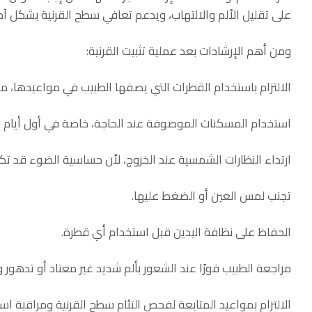
على تقليل الألم والالتهاب، ويدعم تعافي سطح القرنية بشكل آم
ومن أهم الإرشادات بعد عملية تثبيت القرنية:
الالتزام باستخدام القطرات التي يصفها الطبيب في مواعيدها، مث
استخدام المسكنات الموصوفة عند الحاجة، خاصة في أول أيام بع
ارتداء النظارات الشمسية عند الخروج، لأن حساسية الضوء قد تك
تجنب لمس العين أو الضغط عليها.
الحفاظ على نظافة اليدين قبل استخدام أي قطرة.
مراجعة الطبيب فورًا عند الشعور بألم شديد غير معتاد أو تدهور
الالتزام بمواعيد المتابعة لفحص التئام سطح القرنية ومراقبة استق