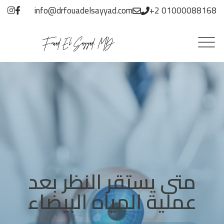
info@drfouadelsayyad.com
+2 01000088168
متى يستقر النظر بعد
عملية المياه البيضاء