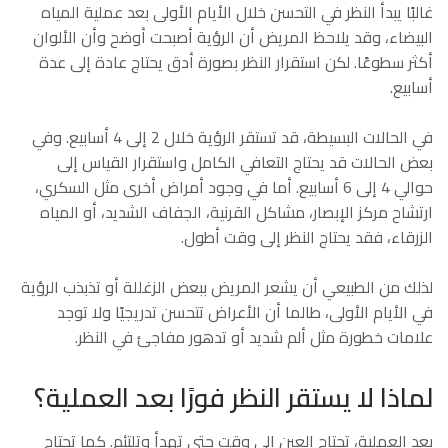
غالبًا يبدأ النظر في التحسن خلال الأيام الأولى بعد عملية المياه
البيضاء، وقد يلاحظ المريض أن الرؤية أصبحت أوضح وأن الألوان
أكثر سطوعًا. لكن استقرار النظر بصورة أدق يحتاج عادة إلى عدة
أسابيع.
في الحالات البسيطة، قد تستقر الرؤية خلال 2 إلى 4 أسابيع. وفي
بعض الحالات قد يحتاج التعافي الكامل واستقرار القياس إلى
حوالي 4 إلى 6 أسابيع. أما في وجود أمراض أخرى مثل السكري،
ارتشاح مركز الإبصار، مشاكل القرنية، الجفاف الشديد، أو المياه
الزرقاء، فقد يحتاج النظر إلى وقت أطول.
لذلك من الطبيعي أن يشعر المريض ببعض الزغللة أو تذبذب الرؤية
في الأيام الأولى، طالما أن الأعراض تتحسن تدريجيًا ولا توجد
علامات خطورة مثل ألم شديد أو تدهور مفاجئ في النظر.
لماذا لا يستقر النظر فورًا بعد العملية؟
بعد العملية، تحتاج العين إلى وقت حتى تهدأ وتلتئم. كما تحتاج