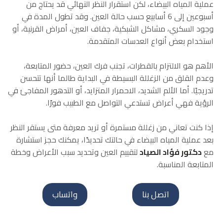
عملية المياه البيضاء، لكن استقرار النظر النهائي قد يحتاج من
أسبوعين إلى 6 أسابيع حسب حالة العين. وقد تطول المدة في
وجود السكري، مشاكل الشبكية، جفاف العين، أمراض القرنية، أو
استخدام بعض أنواع العدسات المتقدمة.
الأهم هو الالتزام بالقطرات، تجنب فرك العين، حضور المتابعة،
وعدم القلق من الزغللة البسيطة في البداية طالما أنها تتحسن
تدريجيًا. أما الألم الشديد، الاحمرار المتزايد، أو التدهور المفاجئ في
الرؤية فهي أعراض تستدعي التواصل مع الطبيب فورًا.
إذا كنت تعاني من زغللة مستمرة أو تريد معرفة متى يستقر النظر
بعد عملية المياه البيضاء في حالتك تحديدًا، يمكنك حجز استشارة
مع
دكتور فؤاد الصياد
لتقييم العين وتحديد سبب الأعراض وخطة
المتابعة المناسبة.
اتصل بنا
واتساب