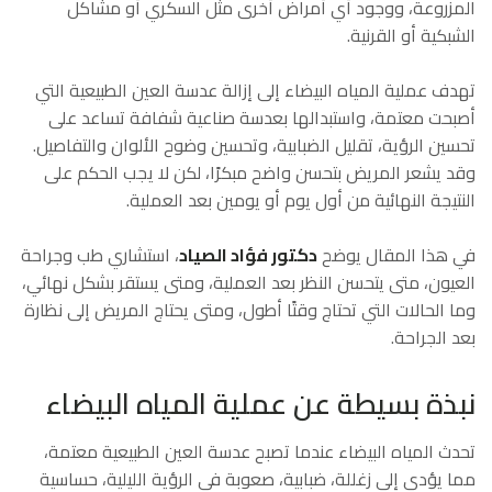
المزروعة، ووجود أي أمراض أخرى مثل السكري أو مشاكل
الشبكية أو القرنية.
تهدف عملية المياه البيضاء إلى إزالة عدسة العين الطبيعية التي
أصبحت معتمة، واستبدالها بعدسة صناعية شفافة تساعد على
تحسين الرؤية، تقليل الضبابية، وتحسين وضوح الألوان والتفاصيل.
وقد يشعر المريض بتحسن واضح مبكرًا، لكن لا يجب الحكم على
النتيجة النهائية من أول يوم أو يومين بعد العملية.
في هذا المقال يوضح
دكتور فؤاد الصياد
، استشاري طب وجراحة
العيون، متى يتحسن النظر بعد العملية، ومتى يستقر بشكل نهائي،
وما الحالات التي تحتاج وقتًا أطول، ومتى يحتاج المريض إلى نظارة
بعد الجراحة.
نبذة بسيطة عن عملية المياه البيضاء
تحدث المياه البيضاء عندما تصبح عدسة العين الطبيعية معتمة،
مما يؤدي إلى زغللة، ضبابية، صعوبة في الرؤية الليلية، حساسية