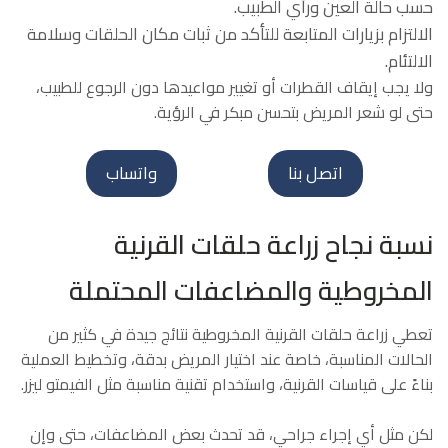
حسب حالة العين ورأي الطبيب.
الالتزام بزيارات المتابعة للتأكد من ثبات مكان الحلقات وسلامة
الالتئام.
ولا يجب إيقاف القطرات أو تغيير مواعيدها دون الرجوع للطبيب،
حتى لو شعر المريض بتحسن مبكر في الرؤية.
اتصل بنا
واتساب
نسبة نجاح زراعة حلقات القرنية
المخروطية والمضاعفات المحتملة
تعطي زراعة حلقات القرنية المخروطية نتائج جيدة في كثير من
الحالات المناسبة، خاصة عند اختيار المريض بدقة، وتخطيط العملية
بناءً على قياسات القرنية، واستخدام تقنية مناسبة مثل الفيمتو ليزر.
لكن مثل أي إجراء جراحي، قد تحدث بعض المضاعفات، حتى وإن