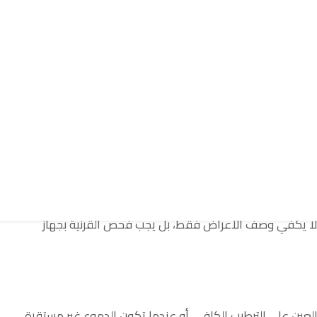
ز الأمامي الذي يساعد على تقليل دخول الأتربة والميكروبات
اسي في انكسار الضوء وتركيزه داخل العين، ولذلك فإن انتظام
ضحة.
 للخدش، الالتهاب، الجفاف الشديد، العتامة، أو تغير الشكل
لفة. لذلك فإن فهم قرنية العين ومشاكلها يساعد المريض على
 تعليمات طبية، إلى حالات أكثر تعقيدًا تحتاج إلى إجراءات
لذلك لا يكفي وصف الأعراض فقط، بل يجب فحص القرنية بجهاز
عين على الترطيب الكافي، أو عندما تكون الدموع غير مستقرة