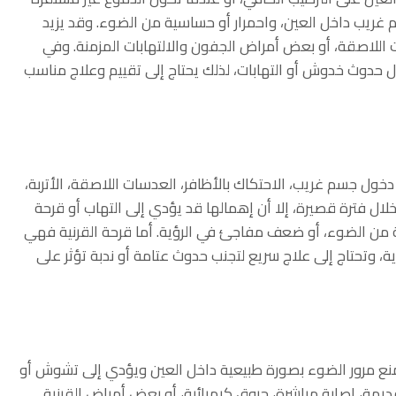
 غريب داخل العين، واحمرار أو حساسية من الضوء. وقد يزيد
 اللاصقة، أو بعض أمراض الجفون والالتهابات المزمنة. وفي
ال حدوث خدوش أو التهابات، لذلك يحتاج إلى تقييم وعلاج مناسب
ول جسم غريب، الاحتكاك بالأظافر، العدسات اللاصقة، الأتربة،
ل فترة قصيرة، إلا أن إهمالها قد يؤدي إلى التهاب أو قرحة
سية من الضوء، أو ضعف مفاجئ في الرؤية. أما قرحة القرنية فهي
ية، وتحتاج إلى علاج سريع لتجنب حدوث عتامة أو ندبة تؤثر على
يمنع مرور الضوء بصورة طبيعية داخل العين ويؤدي إلى تشوش أو
يمة، إصابة مباشرة، حروق كيميائية، أو بعض أمراض القرنية