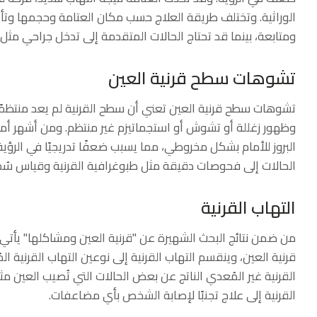
الوراثية. وتختلف طريقة العلاج حسب مكان العتامة وحجمها وتأث
ومتابعة، بينما قد تحتاج الحالات المتقدمة إلى تدخل جراحي مثل زر
تشوهات سطح قرنية العين
تشوهات سطح قرنية العين تعني أن سطح القرنية لم يعد منتظمً
وظهور زغللة أو تشوش أو استجماتيزم غير منتظم. ومن أشهر أمثلة 
البروز للأمام بشكل مخروطي، مما يسبب ضعفًا تدريجيًا في الرؤ
الحالات إلى فحوصات دقيقة مثل طبوغرافية القرنية وقياس سُمكه
التهاب القرنية
من ضمن نتائج البحث الشهيرة عن "قرنية العين ومشاكلها" يأتي ا
قرنية العين، وينقسم التهاب القرنية إلى نوعين التهاب القرنية ا
القرنية غير المُعدي الناتج عن بعض الحالات التي تُصيب العين م
القرنية إلى علاج تجنبًا لإصابة الشخص بأي مضاعفات.