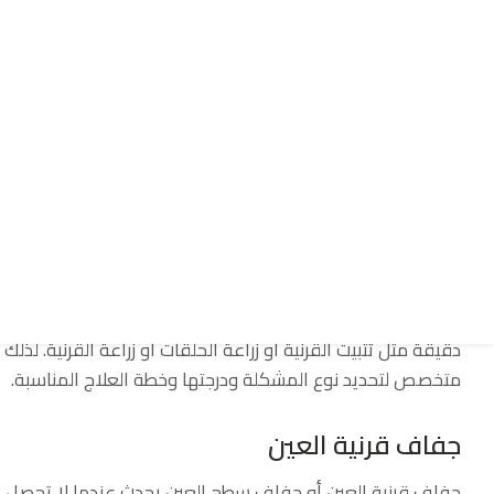
تلعب قرنية العين دورًا مهمًا في حماية العين، فهي تمثل الحاج
والأجسام الغريبة إلى داخل العين. كما تساهم القرنية بشكل أس
سطحها وشفافيتها من العوامل المهمة للحصول على رؤية وا
وتعمل القرنية كأول سطح بصري يمر من خلاله الضوء، فإذا تعرضت
كما يحدث في القرنية المخروطية، فقد تتأثر الرؤية بدرجات مخت
الانتباه مبكرًا لأي تغير في الرؤية، بدلًا من انتظار تدهور الحالة.
أشهر مشاكل قرنية العين في مصر
تختلف مشاكل قرنية العين من حالة بسيطة يمكن علاجها بقطرات أو
دقيقة مثل تثبيت القرنية أو زراعة الحلقات أو زراعة القرنية. 
متخصص لتحديد نوع المشكلة ودرجتها وخطة العلاج المناسبة.
جفاف قرنية العين
جفاف قرنية العين أو جفاف سطح العين يحدث عندما لا تحصل ال