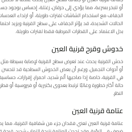
أو تتبخر بسرعة، مما يؤدي إلى حرقان، زغللة، إحساس بوجود جسم
الجفاف مع استخدام الشاشات لفترات طويلة، أو ارتداء العدسات
الحالات الشديدة، قد يؤثر الجفاف على سطح القرنية ويزيد احتم
بدل الاعتماد على القطرات المرطبة فقط لفترات طويلة.
خدوش وقرح قرنية العين
خدش القرنية يحدث عند تعرض سطح القرنية لإصابة بسيطة مثل دخ
أو أدوات التجميل. ورغم أن بعض الخدوش السطحية قد تتحسن خلا
في القرنية، خاصة إذا صاحبها ألم شديد، احمرار، إفرازات، حسا
حالة أكثر خطورة وغالبًا ترتبط بعدوى بكتيرية أو فيروسية أو فطر
النظر.
عتامة قرنية العين
عتامة قرنية العين تعني فقدان جزء من شفافية القرنية، مما 
ضعف في الرؤية. وقد تحدث العتامة نتيجة التهاب شديد، قرحة قد