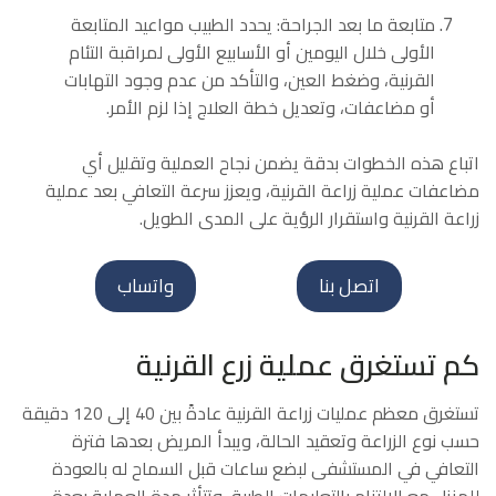
متابعة ما بعد الجراحة: يحدد الطبيب مواعيد المتابعة
الأولى خلال اليومين أو الأسابيع الأولى لمراقبة التئام
القرنية، وضغط العين، والتأكد من عدم وجود التهابات
أو مضاعفات، وتعديل خطة العلاج إذا لزم الأمر.
اتباع هذه الخطوات بدقة يضمن نجاح العملية وتقليل أي
مضاعفات عملية زراعة القرنية، ويعزز سرعة التعافي بعد عملية
زراعة القرنية واستقرار الرؤية على المدى الطويل.
اتصل بنا
واتساب
كم تستغرق عملية زرع القرنية
تستغرق معظم عمليات زراعة القرنية عادةً بين 40 إلى 120 دقيقة
حسب نوع الزراعة وتعقيد الحالة، ويبدأ المريض بعدها فترة
التعافي في المستشفى لبضع ساعات قبل السماح له بالعودة
للمنزل مع الالتزام بالتعليمات الطبية، وتتأثر مدة العملية بعدة