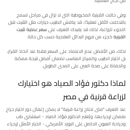
من نجاح العملية.
وفي حالات القرنية المخروطية التي لا تزال في مراحل تسمح
بالتدخلات الأقل تعقيدًا، قد يناقش الطبيب خيارات مثل التثبيت قبل
اللجوء للزراعة، لذلك قد يفيدك التعرف على
سعر عملية تثبيت
القرنية
كجزء من فهم البدائل العلاجية حسب كل حالة.
لذلك، من الأفضل عدم الاعتماد على السعر فقط عند اتخاذ القرار،
بل اختيار الطبيب والمركز المناسب لضمان أفضل نتيجة ممكنة
والحفاظ على صحة العين على المدى الطويل.
لماذا دكتور فؤاد الصياد هو اختيارك
لزراعة قرنية في مصر
عند التعرف "متى تحتاج زراعة قرنية" لا يمكن إغفال دور اختيار جراح
متمكن لإجراءها، ويُعتبر الدكتور فؤاد الصياد - استشاري طب
وجراحة العيون الحاصل على البورد الأمريكي - الخيار الأمثل لإجراء