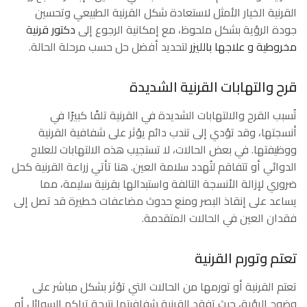
القرنية الخيار الأمثل لاستعادة شكل القرنية الطبيعي وتحسين
جودة الرؤية بشكل ملحوظ، مع إمكانية الرجوع إلى
دكتور قرنية
مخروطية و علاجها بالليزر
لتحديد أفضل حل حسب مرحلة الحالة.
قرح والتهابات القرنية الشديدة
تُسبب القرح والالتهابات الشديدة في القرنية تلفًا كبيرًا في
أنسجتها، وقد تؤدي إلى تندب دائم يؤثر على شفافية القرنية
ووظيفتها. في بعض الحالات، لا تستجيب هذه الالتهابات للعلاج
الدوائي أو تتفاقم لتُهدد سلامة العين. هنا تأتي زراعة القرنية كحل
ضروري لإزالة الأنسجة التالفة واستبدالها بقرنية سليمة، مما
يساعد على إنقاذ البصر ومنع حدوث مضاعفات خطيرة قد تصل إلى
فقدان العين في الحالات المتقدمة.
تعتم وتورم القرنية
تعتم القرنية أو تورمها من الحالات التي تؤثر بشكل مباشر على
وضوح الرؤية، حيث تفقد القرنية شفافيتها نتيجة تراكم السوائل أو