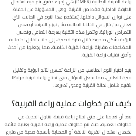
زراعة القرنية البطانية (DMEK) هي إجراء دقيق يتم فيه استبدال
الطبقة الداخلية فقط من القرنية، وهي المسؤولة عن الحفاظ
على توازن السوائل داخلها. يُستخدم هذا النوع في الحالات التي
تعاني من خلل في الخلايا البطانية مثل تورم القرنية أو بعض
الأمراض الوراثية. وتتميز هذه التقنية بسرعة التعافي وتحسن
الرؤية بشكل ملحوظ خلال فترة قصيرة، إلى جانب تقليل احتمالية
المضاعفات مقارنة بزراعة القرنية الكاملة، مما يجعلها من أحدث
وأدق تقنيات زراعة القرنية.
يتيح اختيار النوع المناسب من الزراعة تحسين نتائج الرؤية وتقليل
فترة التعافي، مما يجعل السؤال متى تحتاج زراعة قرنية مرتبطًا
بتقييم شامل لحالة القرنية ومدى تضررها.
كيف تتم خطوات عملية زراعة القرنية؟
بعد أن تعرفنا على متى تحتاج زراعة قرنية، نتناول الحديث عن
خطوات العملية، حيث تتم خطوات عملية زراعة القرنية بعناية فائقة
لضمان استبدال القرنية التالفة أو المصابة بأنسجة صحية من متبرع