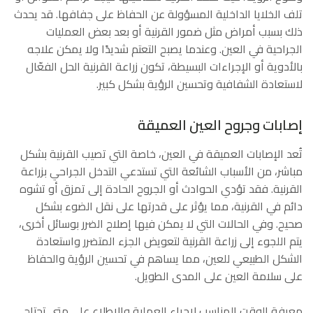
تلف الخلايا الداخلية المسؤولة عن الحفاظ على جفافها. قد يحدث
ذلك بسبب أمراض مثل ضمور القرنية أو بعد بعض العمليات
الجراحية في العين. وعندما يصبح التعتم شديدًا ولا يمكن علاجه
بالأدوية أو الإجراءات البسيطة، تكون زراعة القرنية الحل الفعّال
لاستعادة الشفافية وتحسين الرؤية بشكل كبير.
إصابات وجروح العين العميقة
تُعد الإصابات العميقة في العين، خاصة التي تصيب القرنية بشكل
مباشر، من الأسباب الشائعة التي تستدعي التدخل الجراحي بزراعة
القرنية. فقد تؤدي الحوادث أو الجروح الحادة إلى تمزق أو تشوه
دائم في القرنية، مما يؤثر على قدرتها على نقل الضوء بشكل
صحيح. وفي الحالات التي لا يمكن فيها إصلاح الضرر بوسائل أخرى،
يتم اللجوء إلى زراعة القرنية لتعويض الجزء المتضرر واستعادة
الشكل الطبيعي للعين، مما يساهم في تحسين الرؤية والحفاظ
على سلامة العين على المدى الطويل.
معرفة الوقت المناسب لإجراء العملية والاطلاع على متى تحتاج