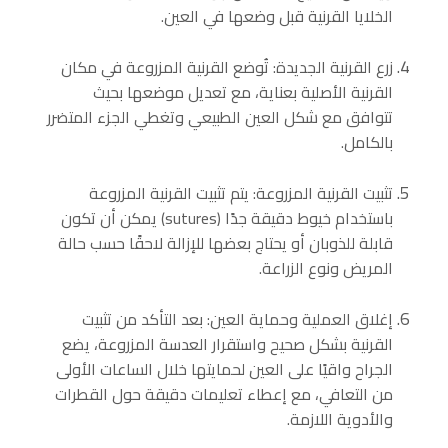
الخلايا القرنية قبل وضعها في العين.
زرع القرنية الجديدة: تُوضع القرنية المزروعة في مكان
القرنية الأصلية بعناية، مع تعديل موضعها بحيث
تتوافق مع شكل العين الطبيعي وتغطي الجزء المتضرر
بالكامل.
تثبيت القرنية المزروعة: يتم تثبيت القرنية المزروعة
باستخدام خيوط دقيقة جدًا (sutures) يمكن أن تكون
قابلة للذوبان أو يحتاج بعضها للإزالة لاحقًا حسب حالة
المريض ونوع الزراعة.
إغلاق العملية وحماية العين: بعد التأكد من تثبيت
القرنية بشكل صحيح واستقرار العدسة المزروعة، يضع
الجراح واقيًا على العين لحمايتها خلال الساعات الأولى
من التعافي، مع إعطاء تعليمات دقيقة حول القطرات
والأدوية اللازمة.