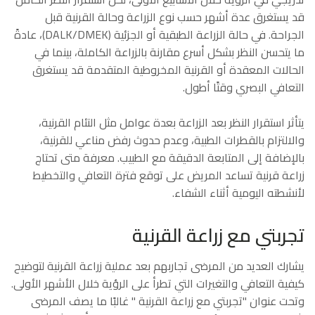
قد يستغرق عدة أشهر حسب نوع الزراعة وحالة القرنية قبل
الجراحة. في حالة الزراعة الطبقية أو الجزئية (DALK/DMEK)، عادةً
ما يتحسن النظر بشكل أسرع مقارنة بالزراعة الكاملة، بينما في
الحالات المعقدة أو القرنية المخروطية المتقدمة قد يستغرق
التعافي البصري وقتًا أطول.
يتأثر استقرار النظر بعد الزراعة بعدة عوامل مثل التئام القرنية،
والالتزام بالقطرات الطبية، وعدم حدوث رفض مناعي للقرنية،
بالإضافة إلى المتابعة الدقيقة مع الطبيب. معرفة متى تحتاج
زراعة قرنية تساعد المريض على توقع فترة التعافي والتخطيط
لأنشطته اليومية أثناء الشفاء.
تجربتي مع زراعة القرنية
يشارك العديد من المرضى تجاربهم بعد عملية زراعة القرنية لتوضيح
كيفية التعافي والتغيرات التي تطرأ على الرؤية خلال الأشهر الأولى.
وتحت عنوان "تجربتي مع زراعة القرنية " غالبًا ما يصف المرضى