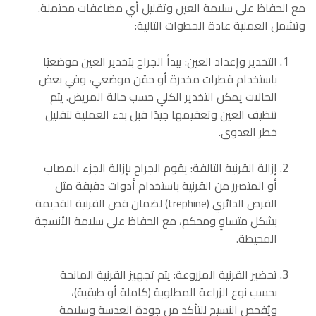
مع الحفاظ على سلامة العين وتقليل أي مضاعفات محتملة.
وتشمل العملية عادة الخطوات التالية:
التخدير وإعداد العين: يبدأ الجراح بتخدير العين موضعيًا
باستخدام قطرات مخدرة أو حقن موضعي، وفي بعض
الحالات يمكن التخدير الكلي حسب حالة المريض. يتم
تنظيف العين وتعقيمها جيدًا قبل بدء العملية لتقليل
خطر العدوى.
إزالة القرنية التالفة: يقوم الجراح بإزالة الجزء المصاب
أو المتضرر من القرنية باستخدام أدوات دقيقة مثل
القرص الدائري (trephine) لضمان قص القرنية القديمة
بشكل متساوٍ ومحكم، مع الحفاظ على سلامة الأنسجة
المحيطة.
تحضير القرنية المزروعة: يتم تجهيز القرنية المانحة
بحسب نوع الزراعة المطلوبة (كاملة أو طبقية)،
ويُفحص النسيج للتأكد من جودة العدسة وسلامة