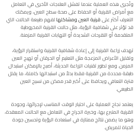
وتُجرى هذه العملية عندما تفشل العلاجات الأخرى في التعامل
مع أمراض القرنية أو الحفاظ على صحة سطح العين، ويمكنك
التعرف أكثر على
قرنية العين ومشاكلها
لفهم طبيعة الحالات التي
قد تؤثر على شفافية الرؤية، مثل حالات القرنية المخروطية
المتقدمة أو التقرحات الشديدة أو التهابات القرنية المزمنة.
تهدف زراعة القرنية إلى إعادة شفافية القرنية واستقرار الرؤية،
وتقليل الأعراض المزعجة مثل التعتيم أو الحرقان أو تهيج العين
المزمن. ومع تطور تقنيات الزراعة الحديثة، أصبح بالإمكان استبدال
طبقة محددة من القرنية فقط بدلاً من استبدالها كاملة، ما يقلل
فترة التعافي ويحافظ على أكبر قدر ممكن من نسيج العين
الطبيعي.
يعتمد نجاح العملية على اختيار الوقت المناسب لإجرائها، وجودة
القرنية المتبرع بها، وخبرة الجراح في التعامل مع الحالات المعقدة،
وهو ما يضمن نتائج ممتازة في استعادة الرؤية وتحسين جودة
الحياة للمريض.