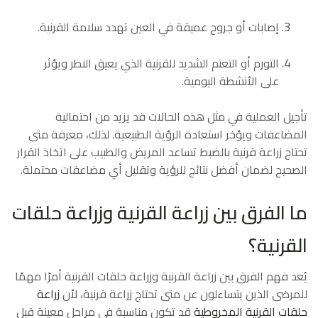
إصابات أو جروح عميقة في العين تهدد سلامة القرنية.
التورم أو التعتم الشديد للقرنية الذي يعيق النظر ويؤثر
على الأنشطة اليومية.
تأجيل العملية في مثل هذه الحالات قد يزيد من احتمالية
المضاعفات ويؤخر استعادة الرؤية الطبيعية. لذلك، معرفة متى
تحتاج زراعة قرنية بالضبط تساعد المريض والطبيب على اتخاذ القرار
الصحيح لضمان أفضل نتائج للرؤية وتقليل أي مضاعفات محتملة.
ما الفرق بين زراعة القرنية وزراعة حلقات
القرنية؟
يُعد فهم الفرق بين زراعة القرنية وزراعة حلقات القرنية أمرًا مهمًا
للمرضى الذين يتساءلون عن متى تحتاج زراعة قرنية، لأن
زراعة
حلقات القرنية المخروطية
قد تكون مناسبة في مراحل معينة قبل