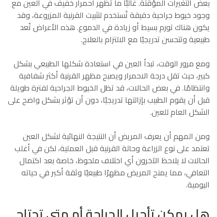
بعض التغيرات المؤقتة. غالبًا ما تظهر احمرار خفيف في العين مع
وجود خيوط جراحية دقيقة تُستخدم لتثبيت القرنية المزروعة، وقد
يكون هناك تورم بسيط أو زيادة في الدموع. هذه الأعراض تُعد
طبيعية وتتحسن تدريجيًا مع الالتزام بالعلاج.
ومع مرور الوقت، تبدأ العين في استعادة شكلها الطبيعي بشكل
كبير، حيث تقل درجة الاحمرار ويصبح مظهر القرنية أكثر شفافية
وانتظامًا. في بعض الحالات، قد تظل الخيوط الجراحية لفترة طويلة
قبل أن يقوم الطبيب بإزالتها تدريجيًا، دون أن تؤثر بشكل واضح على
الشكل العام للعين.
ومن المهم أن يعرف المريض أن النتيجة النهائية لشكل العين
تعتمد على نوع الزراعة وحالة القرنية قبل العملية، لكن في أغلب
الحالات لا يلاحظ الآخرون أي اختلاف ملحوظ، خاصة بعد اكتمال
التعافي، مما يمنح المريض مظهرًا طبيعيًا وثقة أكبر في حياته
اليومية.
هل يمكن تأجيل الجراحة أم متى تحتاج