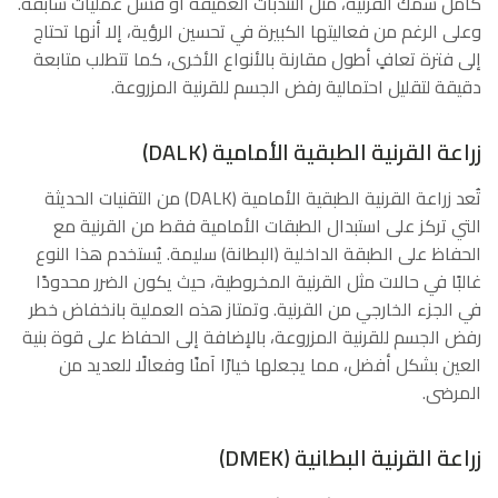
كامل سمك القرنية، مثل التندبات العميقة أو فشل عمليات سابقة.
وعلى الرغم من فعاليتها الكبيرة في تحسين الرؤية، إلا أنها تحتاج
إلى فترة تعافٍ أطول مقارنة بالأنواع الأخرى، كما تتطلب متابعة
دقيقة لتقليل احتمالية رفض الجسم للقرنية المزروعة.
زراعة القرنية الطبقية الأمامية (DALK)
تُعد زراعة القرنية الطبقية الأمامية (DALK) من التقنيات الحديثة
التي تركز على استبدال الطبقات الأمامية فقط من القرنية مع
الحفاظ على الطبقة الداخلية (البطانة) سليمة. يُستخدم هذا النوع
غالبًا في حالات مثل القرنية المخروطية، حيث يكون الضرر محدودًا
في الجزء الخارجي من القرنية. وتمتاز هذه العملية بانخفاض خطر
رفض الجسم للقرنية المزروعة، بالإضافة إلى الحفاظ على قوة بنية
العين بشكل أفضل، مما يجعلها خيارًا آمنًا وفعالًا للعديد من
المرضى.
زراعة القرنية البطانية (DMEK)