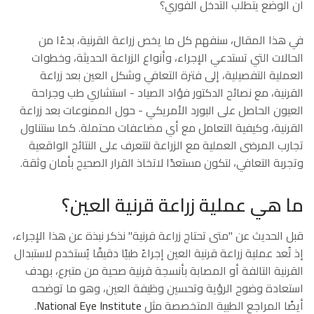
أن الوضع يتطلب التدخل الفوري؟
في هذا المقال، سنفهم كل ما يخص زراعة القرنية، بدءًا من
الحالات التي تستدعي الإجراء، وأنواع الزراعة الحديثة، وخطوات
العملية التفصيلية، إلى فترة التعافي وشكل العين بعد زراعة
القرنية، مع نصائح الدكتور فؤاد الصياد - استشاري طب وجراحة
العيون الحاصل على البورد الأمريكي - حول الممنوعات بعد زراعة
القرنية، وكيفية التعامل مع أي مضاعفات محتملة. كما سنتناول
تجارب المرضى العملية مع الزراعة لتتعرف على النتائج الواقعية
وتجربة التعافي، لتكون مستعدًا لاتخاذ القرار الصحيح بأمان وثقة.
ما هي عملية زراعة قرنية العين؟
قبل الحديث عن "متى تحتاج زراعة قرنية" نذكر نبذة عن هذا الإجراء،
إذ تُعد عملية زراعة قرنية العين إجراءً طبيًا دقيقًا يُستخدم لاستبدال
القرنية التالفة أو المصابة بأنسجة قرنية صحية من متبرع، بهدف
استعادة وضوح الرؤية وتحسين وظيفة العين، وهو ما توضحه
أيضًا المراجع الطبية المتخصصة مثل
National Eye Institute
.